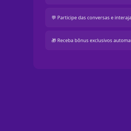
💬 Participe das conversas e interaj
🎁 Receba bônus exclusivos autom