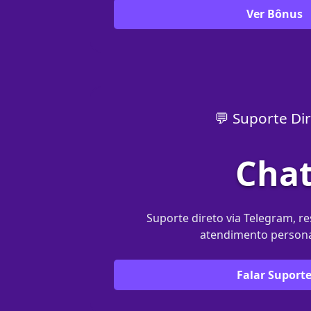
Ver Bônus
💬 Suporte Di
Cha
Suporte direto via Telegram, r
atendimento persona
Falar Suport