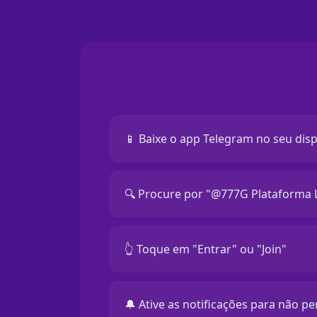
📱 Baixe o app Telegram no seu disp
🔍 Procure por "@777G Plataforma L
👆 Toque em "Entrar" ou "Join"
🔔 Ative as notificações para não p