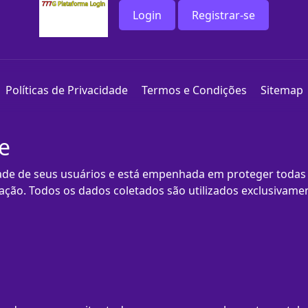
Login
Registrar-se
Políticas de Privacidade
Termos e Condições
Sitemap
de
dade de seus usuários e está empenhada em proteger todas
ção. Todos os dados coletados são utilizados exclusivamen