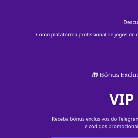
Descu
Como plataforma profissional de jogos de c
🎁 Bônus Exclu
VIP
Receba bônus exclusivos do Telegra
e códigos promocionai