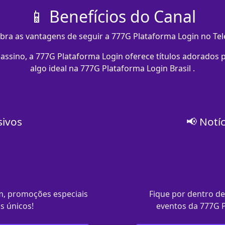
📱 Benefícios do Canal
bra as vantagens de seguir a 777G Plataforma Login no Te
assino, a 777G Plataforma Login oferece títulos adorados 
algo ideal na 777G Plataforma Login Brasil .
sivos
📢 Notí
m, promoções especiais
Fique por dentro d
s únicos!
eventos da 777G 