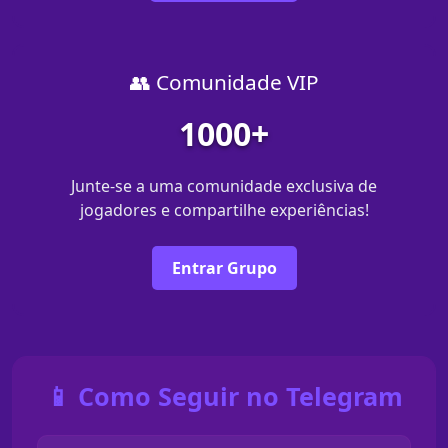
👥 Comunidade VIP
1000+
Junte-se a uma comunidade exclusiva de
jogadores e compartilhe experiências!
Entrar Grupo
📱 Como Seguir no Telegram