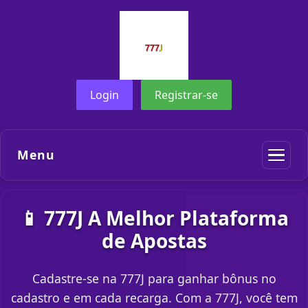
Login
Registrar-se
Menu
📱 777J A Melhor Plataforma
de Apostas
Cadastre-se na 777J para ganhar bônus no
cadastro e em cada recarga. Com a 777J, você tem