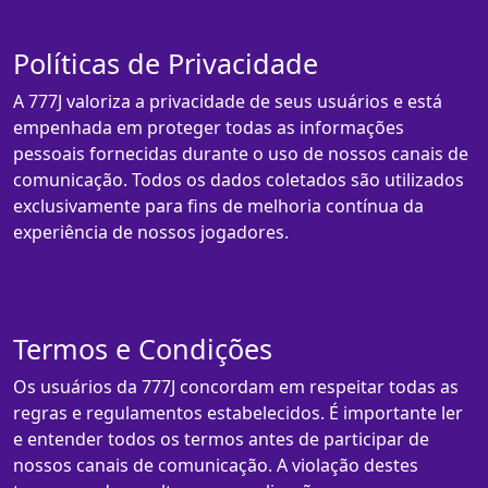
Políticas de Privacidade
A 777J valoriza a privacidade de seus usuários e está
empenhada em proteger todas as informações
pessoais fornecidas durante o uso de nossos canais de
comunicação. Todos os dados coletados são utilizados
exclusivamente para fins de melhoria contínua da
experiência de nossos jogadores.
Termos e Condições
Os usuários da 777J concordam em respeitar todas as
regras e regulamentos estabelecidos. É importante ler
e entender todos os termos antes de participar de
nossos canais de comunicação. A violação destes