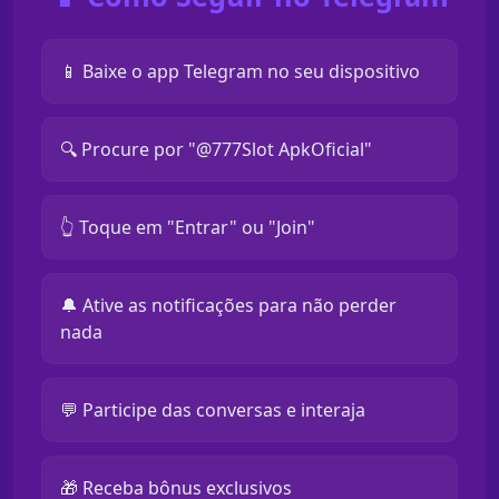
📱 Baixe o app Telegram no seu dispositivo
🔍 Procure por "@777Slot ApkOficial"
👆 Toque em "Entrar" ou "Join"
🔔 Ative as notificações para não perder
nada
💬 Participe das conversas e interaja
🎁 Receba bônus exclusivos