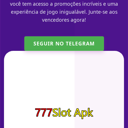
você tem acesso a promoções incríveis e uma
experiência de jogo inigualável. Junte-se aos
vencedores agora!
SEGUIR NO TELEGRAM