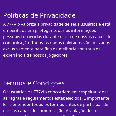
Políticas de Privacidade
A 777Vip valoriza a privacidade de seus usuários e está
empenhada em proteger todas as informações
pessoais fornecidas durante o uso de nossos canais de
comunicação. Todos os dados coletados são utilizados
exclusivamente para fins de melhoria contínua da
experiência de nossos jogadores.
Termos e Condições
Os usuários da 777Vip concordam em respeitar todas
as regras e regulamentos estabelecidos. É importante
ler e entender todos os termos antes de participar de
nossos canais de comunicação. A violação destes