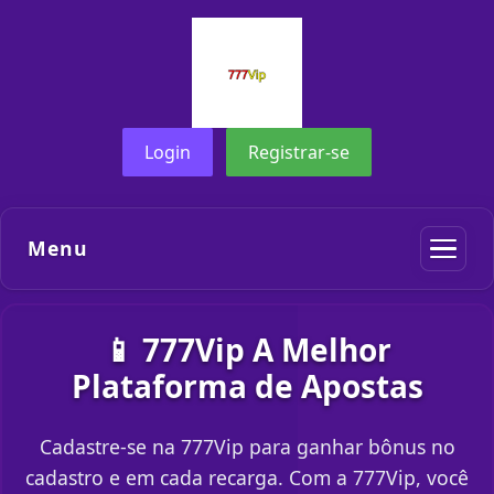
Login
Registrar-se
Menu
📱 777Vip A Melhor
Plataforma de Apostas
Cadastre-se na 777Vip para ganhar bônus no
cadastro e em cada recarga. Com a 777Vip, você