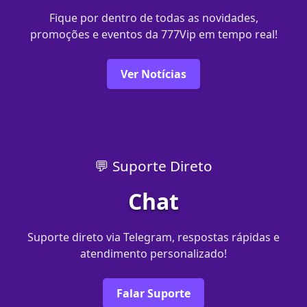
Fique por dentro de todas as novidades,
promoções e eventos da 777Vip em tempo real!
Ver Notícias
💬 Suporte Direto
Chat
Suporte direto via Telegram, respostas rápidas e
atendimento personalizado!
Falar Suporte