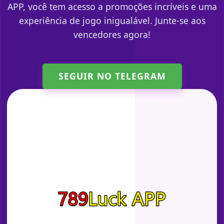
APP, você tem acesso a promoções incríveis e uma
experiência de jogo inigualável. Junte-se aos
vencedores agora!
SEGUIR NO TELEGRAM