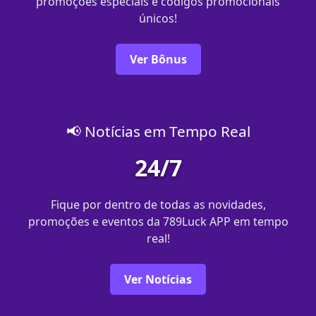
promoções especiais e códigos promocionais
únicos!
Ver Bônus
📢 Notícias em Tempo Real
24/7
Fique por dentro de todas as novidades,
promoções e eventos da 789Luck APP em tempo
real!
Ver Notícias