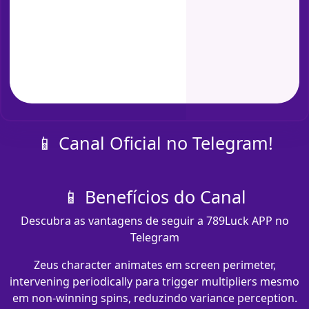
📱 Canal Oficial no Telegram!
📱 Benefícios do Canal
Descubra as vantagens de seguir a 789Luck APP no
Telegram
Zeus character animates em screen perimeter,
intervening periodically para trigger multipliers mesmo
em non-winning spins, reduzindo variance perception.