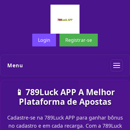
Login
Registrar-se
Menu
📱 789Luck APP A Melhor
Plataforma de Apostas
Cadastre-se na 789Luck APP para ganhar bônus
no cadastro e em cada recarga. Com a 789Luck