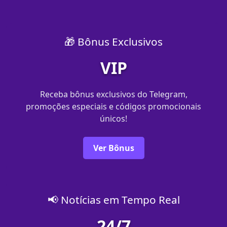
🎁 Bônus Exclusivos
VIP
Receba bônus exclusivos do Telegram,
promoções especiais e códigos promocionais
únicos!
Ver Bônus
📢 Notícias em Tempo Real
24/7