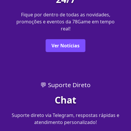
Fique por dentro de todas as novidades,
promoções e eventos da 78Game em tempo
real!
Ver Notícias
💬 Suporte Direto
Chat
Suporte direto via Telegram, respostas rápidas e
atendimento personalizado!