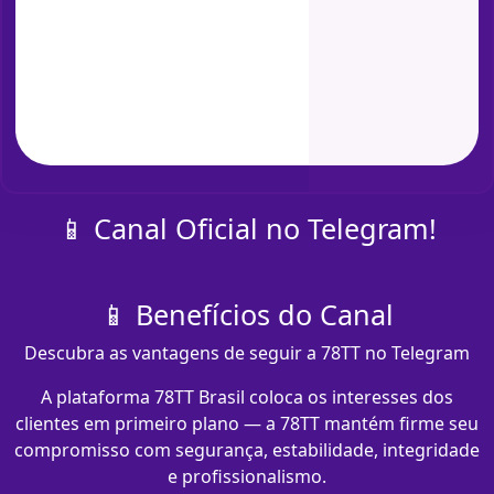
📱 Canal Oficial no Telegram!
📱 Benefícios do Canal
Descubra as vantagens de seguir a 78TT no Telegram
A plataforma 78TT Brasil coloca os interesses dos
clientes em primeiro plano — a 78TT mantém firme seu
compromisso com segurança, estabilidade, integridade
e profissionalismo.