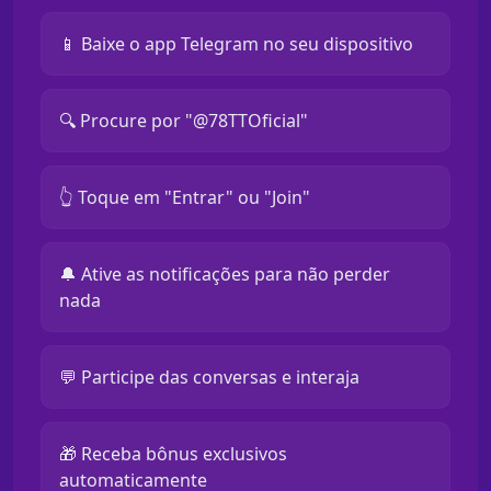
📱 Baixe o app Telegram no seu dispositivo
🔍 Procure por "@78TTOficial"
👆 Toque em "Entrar" ou "Join"
🔔 Ative as notificações para não perder
nada
💬 Participe das conversas e interaja
🎁 Receba bônus exclusivos
automaticamente