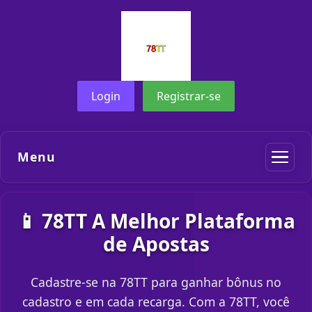
Login
Registrar-se
Menu
📱 78TT A Melhor Plataforma
de Apostas
Cadastre-se na 78TT para ganhar bônus no
cadastro e em cada recarga. Com a 78TT, você