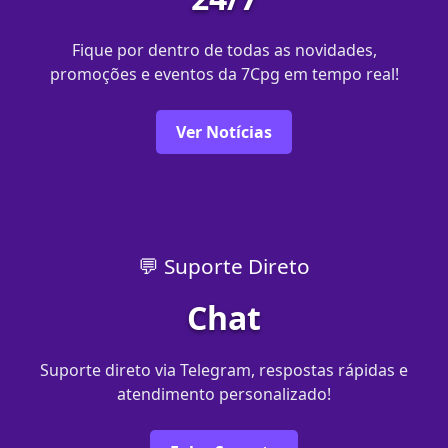
Fique por dentro de todas as novidades,
promoções e eventos da 7Cpg em tempo real!
Ver Notícias
💬 Suporte Direto
Chat
Suporte direto via Telegram, respostas rápidas e
atendimento personalizado!