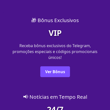
🎁 Bônus Exclusivos
VIP
Receba bônus exclusivos do Telegram,
promoções especiais e códigos promocionais
únicos!
Ver Bônus
📢 Notícias em Tempo Real
24/7