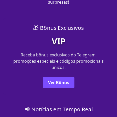
surpresas!
🎁 Bônus Exclusivos
VIP
Receba bônus exclusivos do Telegram,
promoções especiais e códigos promocionais
únicos!
Ver Bônus
📢 Notícias em Tempo Real