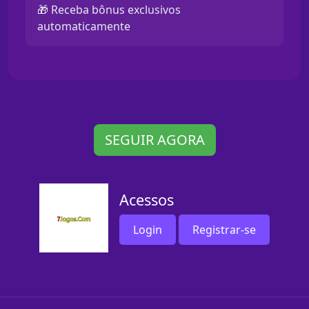
🎁 Receba bônus exclusivos
automaticamente
SEGUIR AGORA
Acessos
Login
Registrar-se