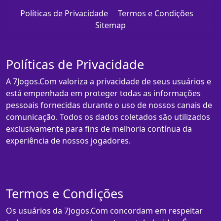
Políticas de Privacidade
Termos e Condições
Sitemap
Políticas de Privacidade
A 7Jogos.Com valoriza a privacidade de seus usuários e
está empenhada em proteger todas as informações
pessoais fornecidas durante o uso de nossos canais de
comunicação. Todos os dados coletados são utilizados
exclusivamente para fins de melhoria contínua da
experiência de nossos jogadores.
Termos e Condições
Os usuários da 7Jogos.Com concordam em respeitar