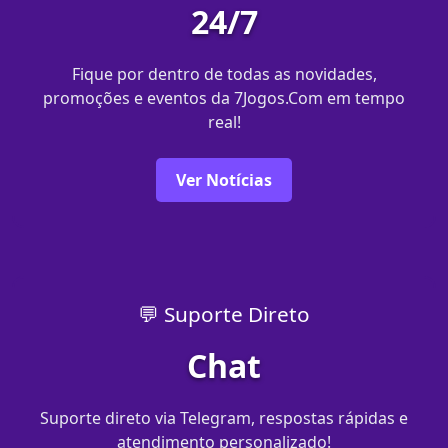
24/7
Fique por dentro de todas as novidades,
promoções e eventos da 7Jogos.Com em tempo
real!
Ver Notícias
💬 Suporte Direto
Chat
Suporte direto via Telegram, respostas rápidas e
atendimento personalizado!