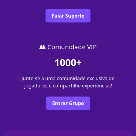
Falar Suporte
👥 Comunidade VIP
1000+
Junte-se a uma comunidade exclusiva de
jogadores e compartilhe experiências!
Entrar Grupo