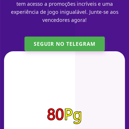
tem acesso a promoções incríveis e uma
experiência de jogo inigualável. Junte-se aos
vencedores agora!
SEGUIR NO TELEGRAM