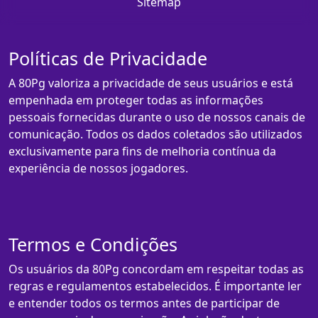
Sitemap
Políticas de Privacidade
A 80Pg valoriza a privacidade de seus usuários e está
empenhada em proteger todas as informações
pessoais fornecidas durante o uso de nossos canais de
comunicação. Todos os dados coletados são utilizados
exclusivamente para fins de melhoria contínua da
experiência de nossos jogadores.
Termos e Condições
Os usuários da 80Pg concordam em respeitar todas as
regras e regulamentos estabelecidos. É importante ler
e entender todos os termos antes de participar de