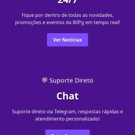
Fique por dentro de todas as novidades,
promoções e eventos da 80Pg em tempo real!
Ver Notícias
💬 Suporte Direto
Chat
Suporte direto via Telegram, respostas rápidas e
atendimento personalizado!