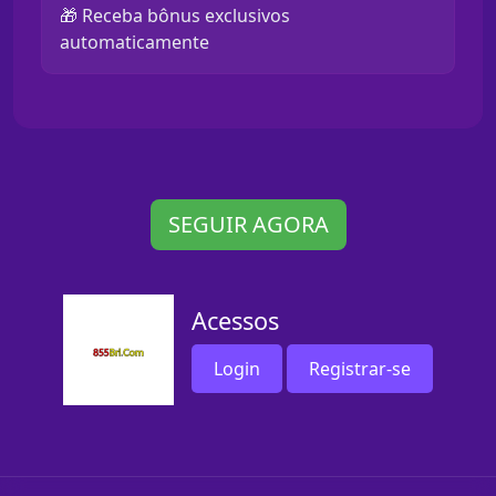
🎁 Receba bônus exclusivos
automaticamente
SEGUIR AGORA
Acessos
Login
Registrar-se