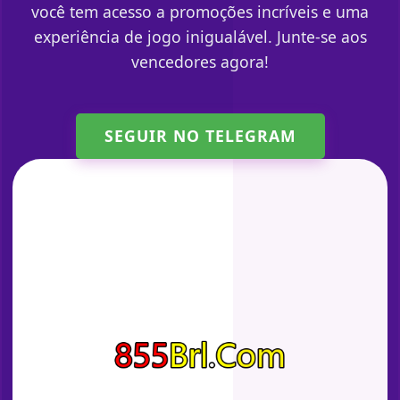
você tem acesso a promoções incríveis e uma
experiência de jogo inigualável. Junte-se aos
vencedores agora!
SEGUIR NO TELEGRAM