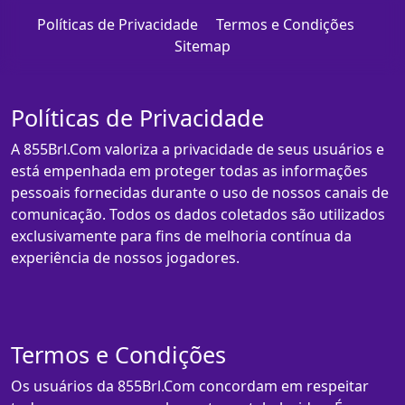
Políticas de Privacidade
Termos e Condições
Sitemap
Políticas de Privacidade
A 855Brl.Com valoriza a privacidade de seus usuários e
está empenhada em proteger todas as informações
pessoais fornecidas durante o uso de nossos canais de
comunicação. Todos os dados coletados são utilizados
exclusivamente para fins de melhoria contínua da
experiência de nossos jogadores.
Termos e Condições
Os usuários da 855Brl.Com concordam em respeitar