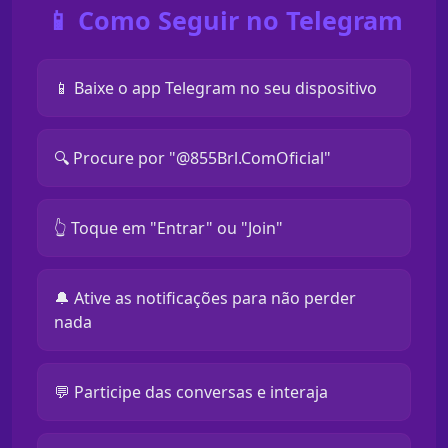
📱 Como Seguir no Telegram
📱 Baixe o app Telegram no seu dispositivo
🔍 Procure por "@855Brl.ComOficial"
👆 Toque em "Entrar" ou "Join"
🔔 Ative as notificações para não perder
nada
💬 Participe das conversas e interaja