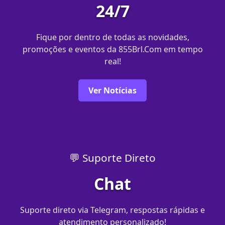
24/7
Fique por dentro de todas as novidades,
promoções e eventos da 855Brl.Com em tempo
real!
Ver Notícias
💬 Suporte Direto
Chat
Suporte direto via Telegram, respostas rápidas e
atendimento personalizado!