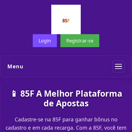
Login
Registrar-se
Menu
📱 85F A Melhor Plataforma
de Apostas
Cadastre-se na 85F para ganhar bônus no
cadastro e em cada recarga. Com a 85F, você tem