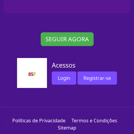
SEGUIR AGORA
Acessos
Login
Registrar-se
Políticas de Privacidade
Termos e Condições
Sitemap