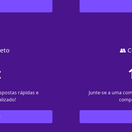
reto
👥 
t
espostas rápidas e
Junte-se a uma com
lizado!
compa
e