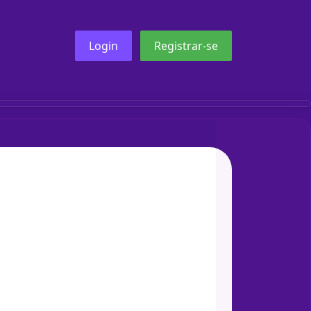
Login
Registrar-se