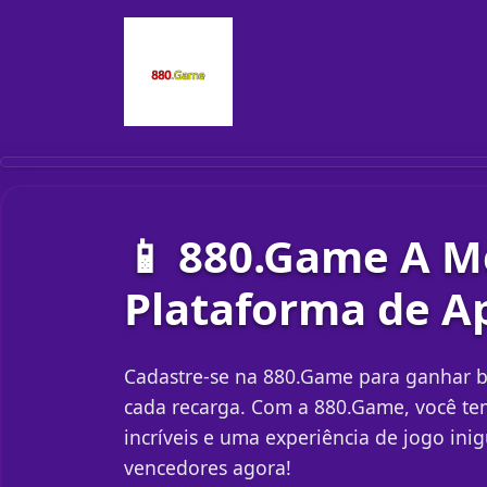
📱 880.Game A M
Plataforma de A
Cadastre-se na 880.Game para ganhar 
cada recarga. Com a 880.Game, você t
incríveis e uma experiência de jogo inig
vencedores agora!