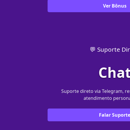
Ver Bônus
💬 Suporte Di
Cha
Suporte direto via Telegram, r
atendimento persona
Falar Suport