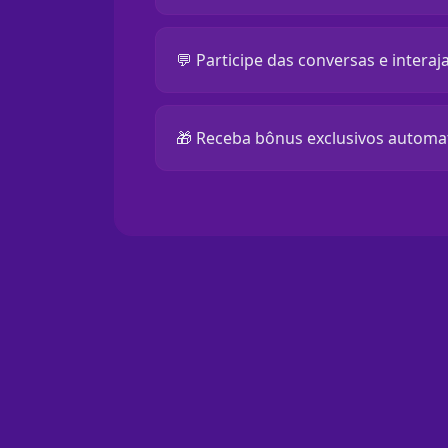
💬 Participe das conversas e interaj
🎁 Receba bônus exclusivos autom