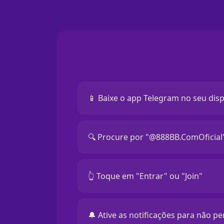
📱 Baixe o app Telegram no seu disp
🔍 Procure por "@888BB.ComOficial
👆 Toque em "Entrar" ou "Join"
🔔 Ative as notificações para não p