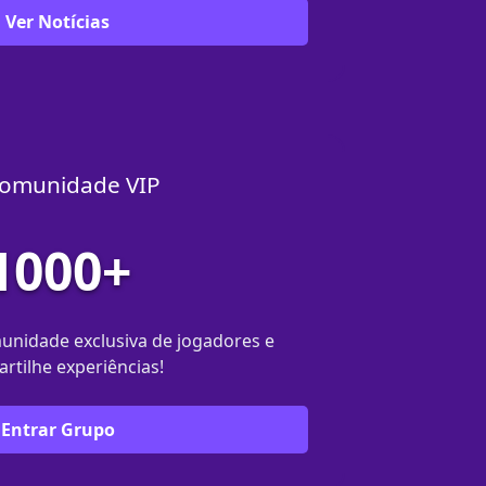
Ver Notícias
Comunidade VIP
1000+
unidade exclusiva de jogadores e
rtilhe experiências!
Entrar Grupo