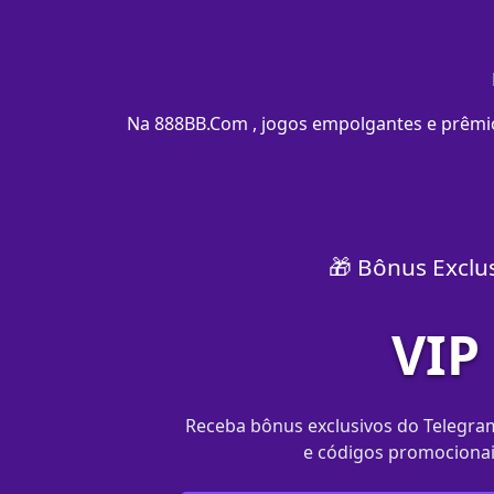
Na 888BB.Com , jogos empolgantes e prêmio
🎁 Bônus Exclu
VIP
Receba bônus exclusivos do Telegra
e códigos promocionai