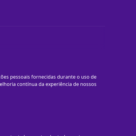
ões pessoais fornecidas durante o uso de
elhoria contínua da experiência de nossos