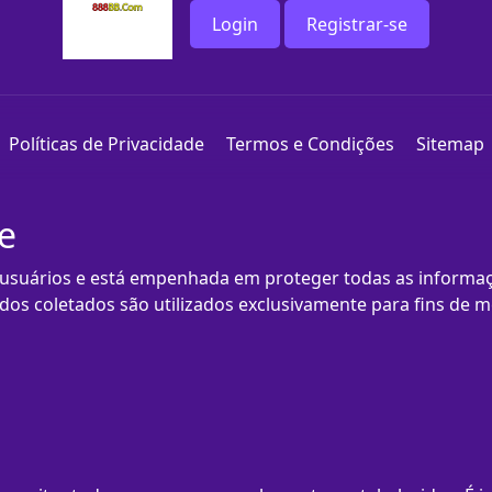
Login
Registrar-se
Políticas de Privacidade
Termos e Condições
Sitemap
de
s usuários e está empenhada em proteger todas as informaç
os coletados são utilizados exclusivamente para fins de m