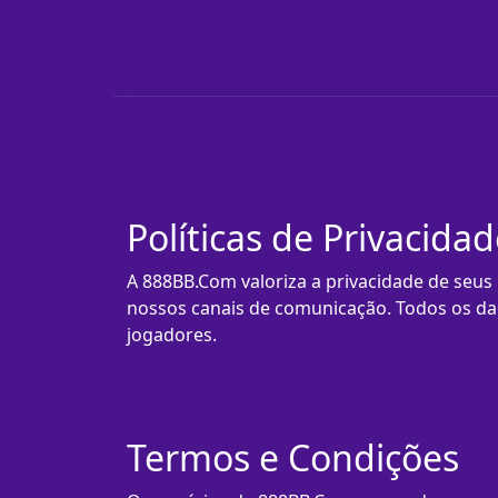
Políticas de Privacida
A 888BB.Com valoriza a privacidade de seu
nossos canais de comunicação. Todos os dad
jogadores.
Termos e Condições