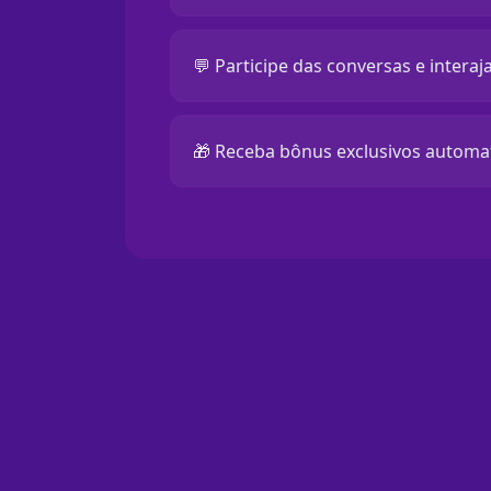
💬 Participe das conversas e interaj
🎁 Receba bônus exclusivos autom