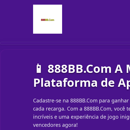
📱 888BB.Com A 
Plataforma de A
Cadastre-se na 888BB.Com para ganhar
cada recarga. Com a 888BB.Com, você 
incríveis e uma experiência de jogo inig
vencedores agora!