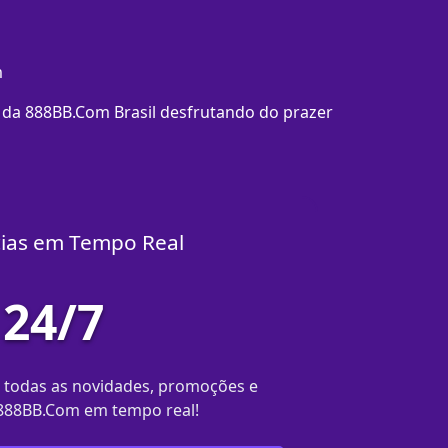
m
 da 888BB.Com Brasil desfrutando do prazer
cias em Tempo Real
24/7
e todas as novidades, promoções e
888BB.Com em tempo real!