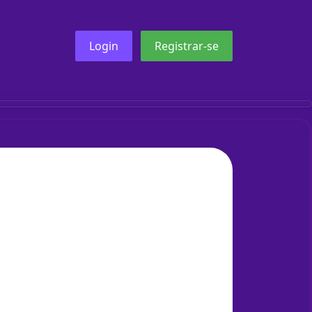
Login
Registrar-se