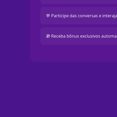
💬 Participe das conversas e interaj
🎁 Receba bônus exclusivos autom