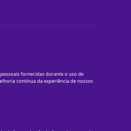
 pessoais fornecidas durante o uso de
elhoria contínua da experiência de nossos