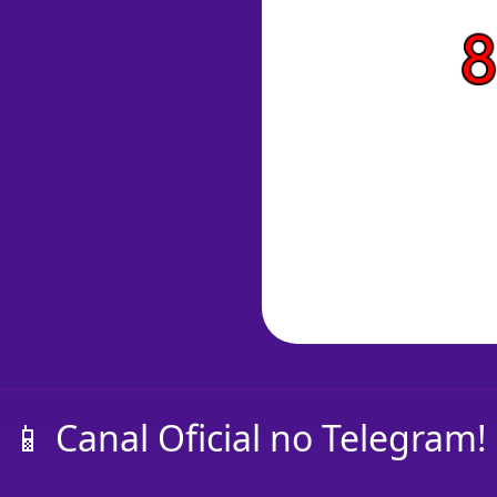
📱 Canal Oficial no Telegram!