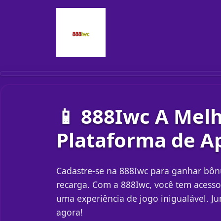
📱 888Iwc A Mel
Plataforma de A
Cadastre-se na 888Iwc para ganhar bôn
recarga. Com a 888Iwc, você tem acesso
uma experiência de jogo inigualável. J
agora!