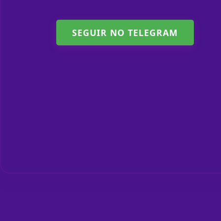
SEGUIR NO TELEGRAM