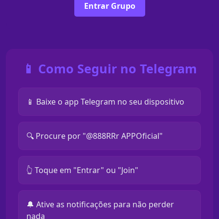
Entrar Grupo
📱 Como Seguir no Telegram
📱 Baixe o app Telegram no seu dispositivo
🔍 Procure por "@888RRr APPOficial"
👆 Toque em "Entrar" ou "Join"
🔔 Ative as notificações para não perder
nada