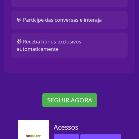
💬 Participe das conversas e interaja
🎁 Receba bônus exclusivos
automaticamente
SEGUIR AGORA
Acessos