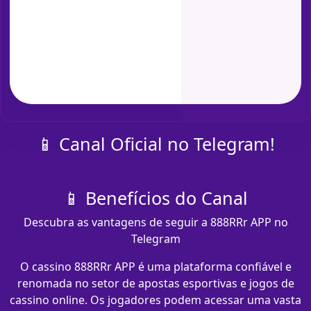
📱 Canal Oficial no Telegram!
📱 Benefícios do Canal
Descubra as vantagens de seguir a 888RRr APP no
Telegram
O cassino 888RRr APP é uma plataforma confiável e
renomada no setor de apostas esportivas e jogos de
cassino online. Os jogadores podem acessar uma vasta