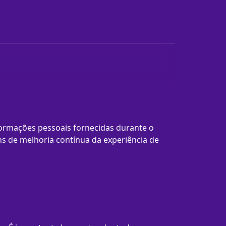
formações pessoais fornecidas durante o
ns de melhoria contínua da experiência de