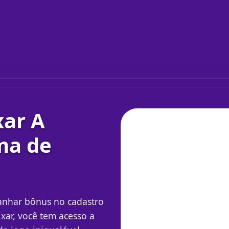
xar A
ma de
anhar bônus no cadastro
xar, você tem acesso a