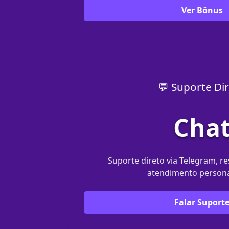
Ver Bônus
💬 Suporte Di
Cha
Suporte direto via Telegram, r
atendimento persona
Falar Suport