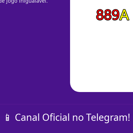
e jogo inigualável.
📱 Canal Oficial no Telegram!