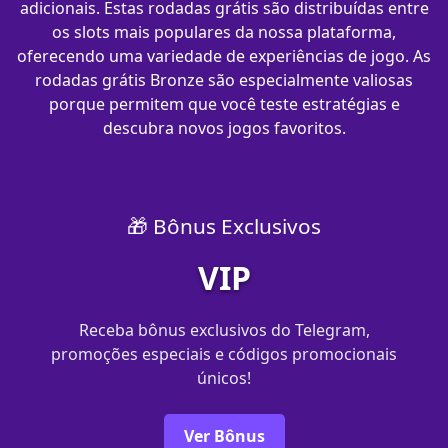
adicionais. Estas rodadas grátis são distribuídas entre
os slots mais populares da nossa plataforma,
oferecendo uma variedade de experiências de jogo. As
rodadas grátis Bronze são especialmente valiosas
porque permitem que você teste estratégias e
descubra novos jogos favoritos.
🎁 Bônus Exclusivos
VIP
Receba bônus exclusivos do Telegram,
promoções especiais e códigos promocionais
únicos!
Ver Bônus