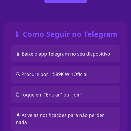
📱 Como Seguir no Telegram
📱 Baixe o app Telegram no seu dispositivo
🔍 Procure por "@89K WinOficial"
👆 Toque em "Entrar" ou "Join"
🔔 Ative as notificações para não perder
nada