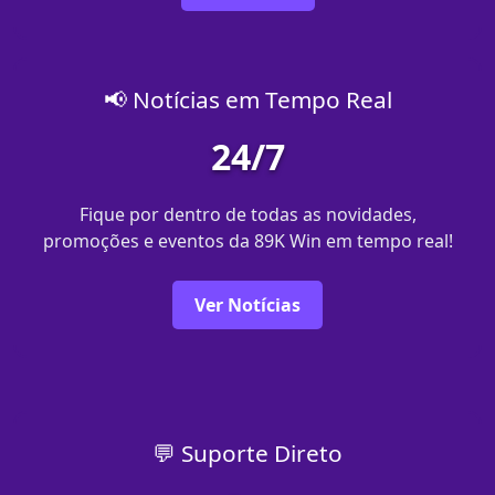
📢 Notícias em Tempo Real
24/7
Fique por dentro de todas as novidades,
promoções e eventos da 89K Win em tempo real!
Ver Notícias
💬 Suporte Direto