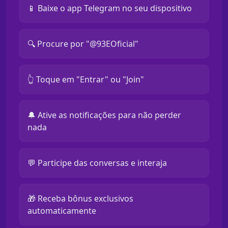
📱 Baixe o app Telegram no seu dispositivo
🔍 Procure por "@93EOficial"
👆 Toque em "Entrar" ou "Join"
🔔 Ative as notificações para não perder
nada
💬 Participe das conversas e interaja
🎁 Receba bônus exclusivos
automaticamente