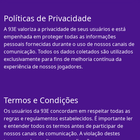
Políticas de Privacidade
A 93E valoriza a privacidade de seus usuários e está
empenhada em proteger todas as informações
pessoais fornecidas durante o uso de nossos canais de
comunicação. Todos os dados coletados são utilizados
exclusivamente para fins de melhoria contínua da
experiência de nossos jogadores.
Termos e Condições
Os usuários da 93E concordam em respeitar todas as
regras e regulamentos estabelecidos. É importante ler
e entender todos os termos antes de participar de
nossos canais de comunicação. A violação destes