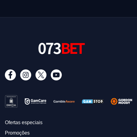
Ofertas especiais
Promoções