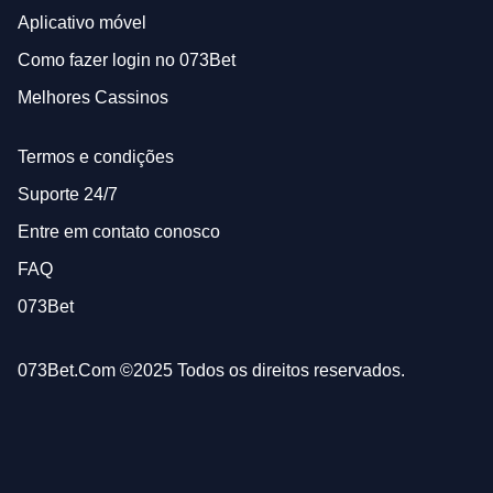
Aplicativo móvel
Como fazer login no 073Bet
Melhores Cassinos
Termos e condições
Suporte 24/7
Entre em contato conosco
FAQ
073Bet
073Bet.Com ©2025 Todos os direitos reservados.