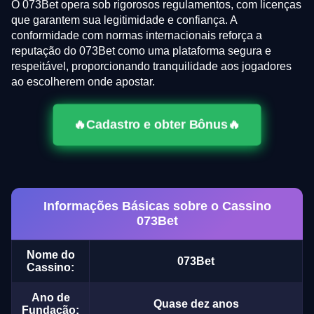
O 073Bet opera sob rigorosos regulamentos, com licenças
que garantem sua legitimidade e confiança. A
conformidade com normas internacionais reforça a
reputação do 073Bet como uma plataforma segura e
respeitável, proporcionando tranquilidade aos jogadores
ao escolherem onde apostar.
🔥Cadastro e obter Bônus🔥
Informações Básicas sobre o Cassino
073Bet
Nome do
073Bet
Cassino:
Ano de
Quase dez anos
Fundação: