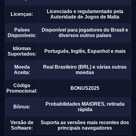
Licenciado e regulamentado pela
Licenças:
Autoridade de Jogos de Malta
Países
Disponível para jogadores do Brasil e
Disponíveis:
diversos outros países
Idiomas
Português, Inglês, Espanhol e mais
Suportados:
Moeda
Real Brasileiro (BRL) e várias outras
Aceita:
moedas
Código
BONUS2025
Promocional:
Probabilidades MAIORES, retirada
Bônus:
rápida
Versão de
Suporta as versões mais recentes dos
Software:
principais navegadores