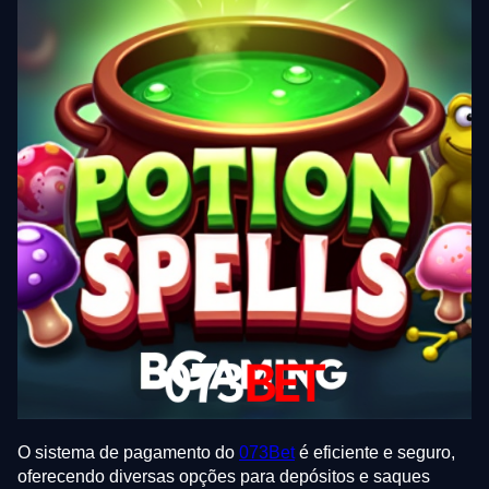
O sistema de pagamento do
073Bet
é eficiente e seguro,
oferecendo diversas opções para depósitos e saques