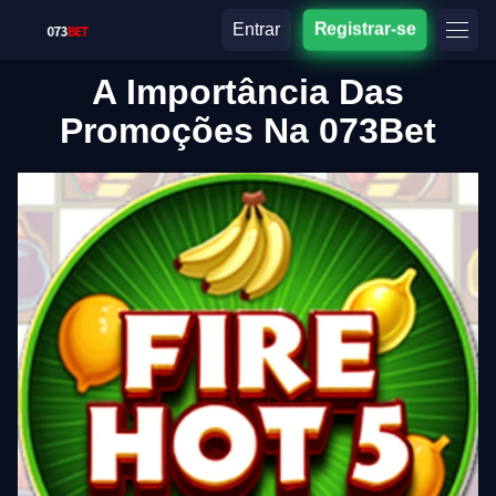
Entrar
Registrar-se
A Importância Das
Promoções Na 073Bet